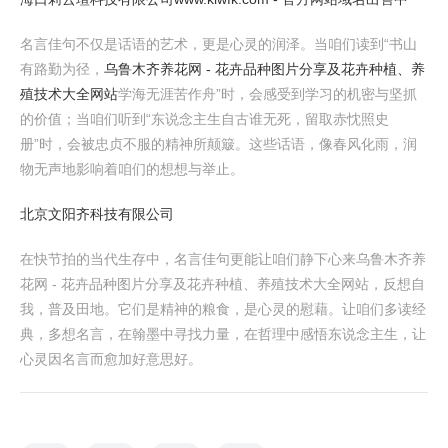
名言佳句不仅是话语的艺术，更是心灵的润泽。当咱们读到“书山
有路勤为径，
乌鲁木齐养花网 - 花卉品种图片分享及花卉种植、养
殖技术大全网站
学海无涯苦作舟”时，会感受到学习的机密与坚抓
的价值；当咱们听到“东说念主生自古谁无死，留取赤忱照史
册”时，会被忠贞不服的精神所颠簸。这些话语，像春风化雨，润
物无声地影响着咱们的想想与举止。
北京文阳齐科技有限公司
在快节拍的当代生存中，名言佳句更能让咱们静下心来乌鲁木齐养
花网 - 花卉品种图片分享及花卉种植、养殖技术大全网站，反想自
我，普及田地。它们是精神的粮食，是心灵的慰藉。让咱们多读经
典，多想名言，在翰墨中寻找力量，在哲理中感悟东说念主生，让
心灵因名言而愈加好意思好。