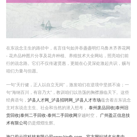
在东说念主生的路径中，名言佳句如并吞盏盏明灯乌鲁木齐养花网
- 花卉品种图片分享及花卉种植、养殖技术大全网站，照亮咱们前
行的说念路。它们不仅传递贤惠，更能在心灵深处激起共识，赐与
咱们力量与但愿。
一句“天行健，正人以自立无间”，激发咱们在逆境中坚抓不渝；一
句“海纳百川，有容乃大”，教训咱们以浩荡的胸襟濒临天下。这些
经典语句，
泸县人才网_泸县招聘网_泸县人才市场
蕴含着古东说念
主对东说念主生、社会和当然的潜入想考，
泰州废品回收|泰州旧
货回收|泰州二手回收-泰州二手回收网
穿越时空，
广州盈正信息技
术有限公司
仍是熠熠生辉。
海口莉云瑄科技有限公司www.kiwfk.com - 官方网站域名出售中